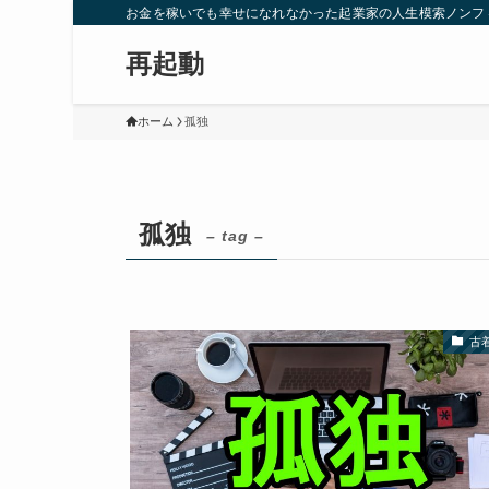
お金を稼いでも幸せになれなかった起業家の人生模索ノンフ
再起動
ホーム
孤独
孤独
– tag –
古