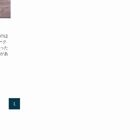
うのは
ーク
持った
斐があ
1