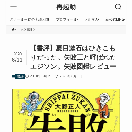
再起動
スクール生徒の実績公開
プロフィール
メルマガ
新公式LINE
ホーム
書評
【書評】夏目漱石はひきこも
2020
りだった。失敗王と呼ばれた
6/11
エジソン。失敗図鑑レビュー
2018年5月15日
2020年6月11日
書評