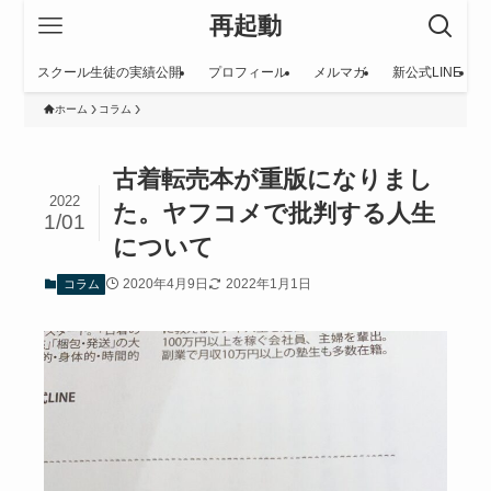
再起動
スクール生徒の実績公開
プロフィール
メルマガ
新公式LINE
ホーム
コラム
古着転売本が重版になりまし
2022
た。ヤフコメで批判する人生
1/01
について
2020年4月9日
2022年1月1日
コラム