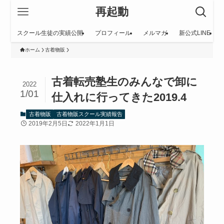
再起動
スクール生徒の実績公開
プロフィール
メルマガ
新公式LINE
ホーム
古着物販
古着転売塾生のみんなで卸に
2022
1/01
仕入れに行ってきた2019.4
古着物販
古着物販スクール実績報告
2019年2月5日
2022年1月1日