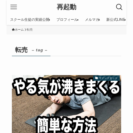
再起動
スクール生徒の実績公開
プロフィール
メルマガ
新公式LINE
ホーム
転売
転売
– tag –
マインドセット